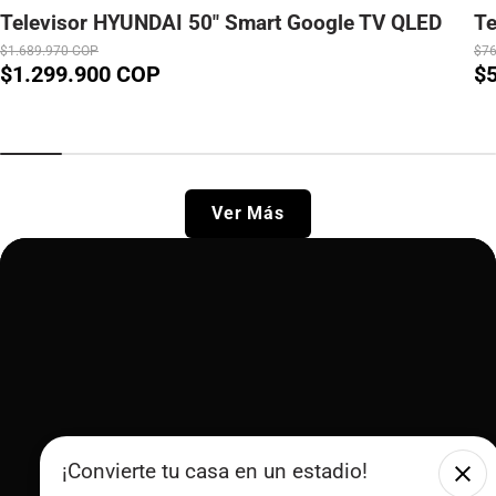
Televisor HYUNDAI 50" Smart Google TV QLED
Te
$1.689.970 COP
$76
$1.299.900 COP
$
Precio de venta
Precio normal
Pr
Pr
Ver Más
¡Convierte tu casa en un estadio!