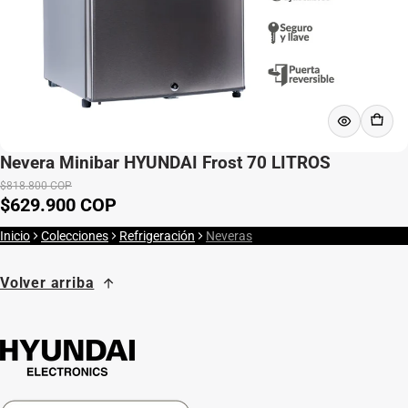
Nevera Minibar HYUNDAI Frost 70 LITROS
$818.800 COP
$629.900 COP
Precio de venta
Precio normal
Inicio
Colecciones
Refrigeración
Neveras
Volver arriba