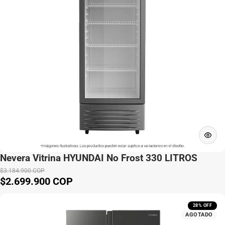
Nevera Vitrina HYUNDAI No Frost 330 LITROS
$3.184.900 COP
$2.699.900 COP
Precio de venta
Precio normal
28% OFF
AGOTADO