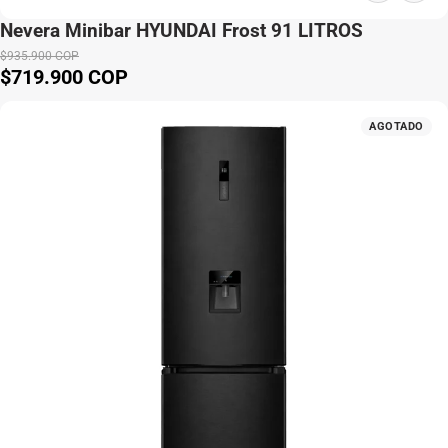
Nevera Minibar HYUNDAI Frost 91 LITROS
$935.900 COP
$719.900 COP
Precio de venta
Precio normal
AGOTADO