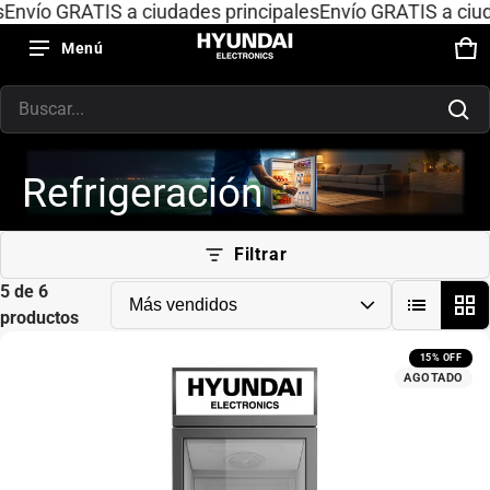
nvío GRATIS a ciudades principales
Envío GRATIS a ciudad
Menú
Car
0 a
Producto añadido al carrito
Buscar...
Ver carrito (
)
Refrigeración
Finalizar compra
Filtrar
5 de 6
productos
15% OFF
AGOTADO