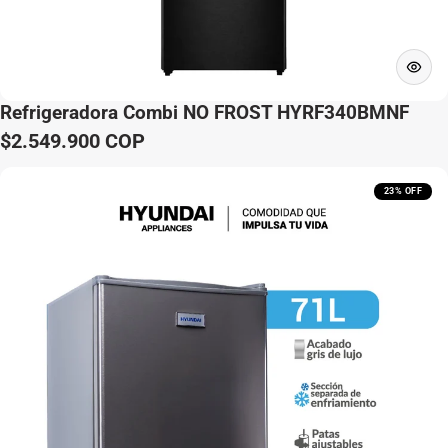
Refrigeradora Combi NO FROST HYRF340BMNF
$2.549.900 COP
Precio normal
23% OFF