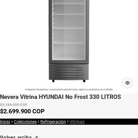
Nevera Vitrina HYUNDAI No Frost 330 LITROS
$3.184.900 COP
$2.699.900 COP
Precio de venta
Precio normal
Inicio
Colecciones
Refrigeración
Vitrinas
Volver arriba