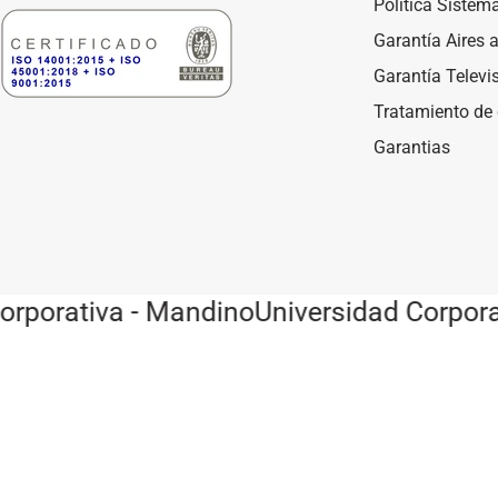
Política Sistem
Garantía Aires
Garantía Televi
Tratamiento de
Garantias
Métodos de pago
rporativa - Mandino
Universidad Corporat