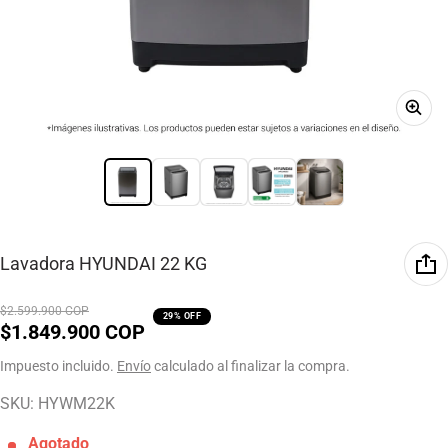
Lavadora HYUNDAI 22 KG
$2.599.900 COP
29% OFF
$1.849.900 COP
Precio de venta
Precio normal
Impuesto incluido.
Envío
calculado al finalizar la compra.
SKU: HYWM22K
Agotado