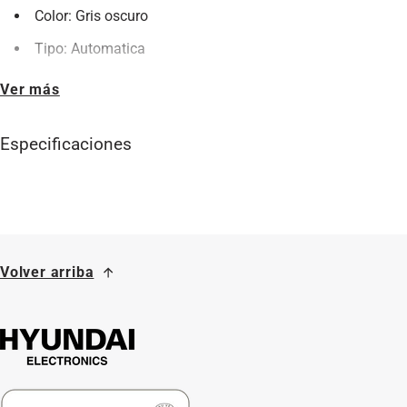
Color: Gris oscuro
Tipo: Automatica
Tablero: Electrónico con display LED
Ver más
Voltaje: 110 – 127V / 60Hz
Especificaciones
Potencia de lavado: 700W
Potencia de centrifugado: 400W
Entradas de agua: 2
Bomba de drenaje: Sí
Volver arriba
Material de gabinete: Metal
Material de la tina: Acero inoxidable
Eficiencia energética: A
Material de la tapa: Vidrio templado