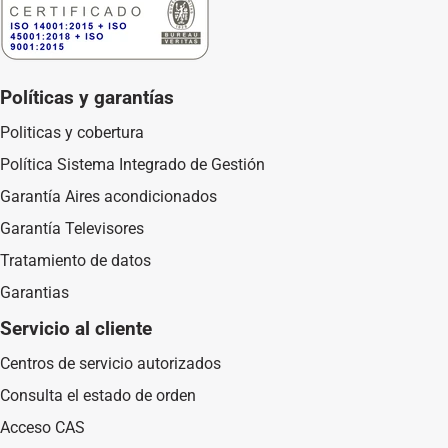
Niveles de agua: 10
Número de tinas: 1
Programas: 10
Políticas y garantías
Tipo de motor: Cobre
Politicas y cobertura
Filtro: Sí
Política Sistema Integrado de Gestión
Compartimiento detergente: Sí
Garantía Aires acondicionados
Apagado automático: Sí
Garantía Televisores
Sistema “Fuzzy Logic”: Sí
Tratamiento de datos
Garantias
Servicio al cliente
Centros de servicio autorizados
Consulta el estado de orden
Acceso CAS