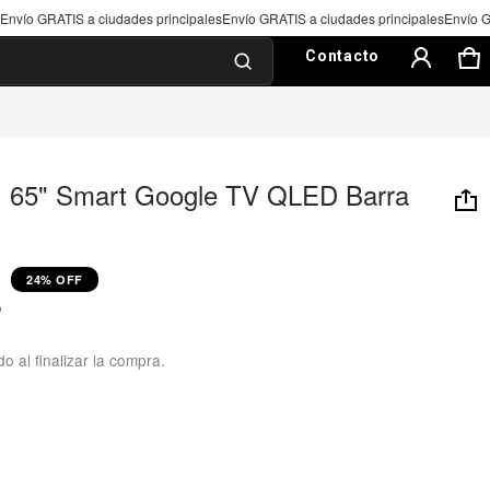
udades principales
Envío GRATIS a ciudades principales
Envío GRATIS a ciudades 
C
0
Contacto
I 65" Smart Google TV QLED Barra
24% OFF
P
o al finalizar la compra.