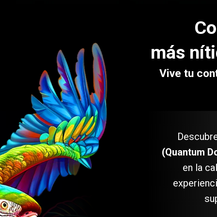
Co
más nít
Vive tu con
Descubre
(Quantum Dot
en la c
experienci
sup