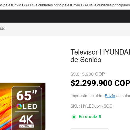
IS a ciudades principales
Envío GRATIS a ciudades principales
Envío GRATIS a ci
ido
Televisor HYUNDA
de Sonido
$3.015.900 COP
$2.299.900 CO
Precio de venta
Precio normal
Impuesto incluido.
Envío
calculad
SKU: HYLED6517SQG
En stock: 5