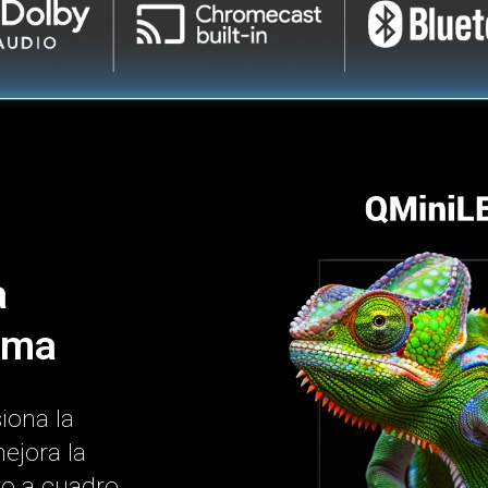
a
ema
iona la
ejora la
ro a cuadro,