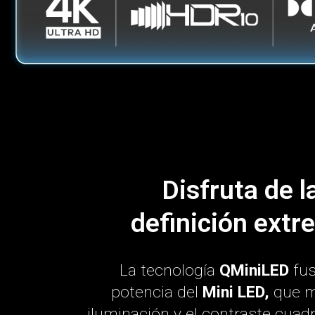
Disfruta de l
definición extr
La tecnología
QMiniLED
fus
potencia del
Mini LED,
que m
iluminación y el contraste cuad