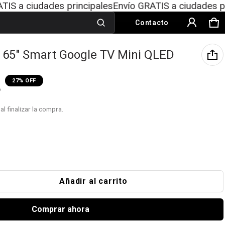
udades principales
Envío GRATIS a ciudades principale
Contacto
Ca
0 
Producto añadido al carrito
 65" Smart Google TV Mini QLED
Ver carrito (
)
27% OFF
P
Finalizar compra
al finalizar la compra.
Añadir al carrito
Comprar ahora