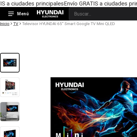
ades principales
Envío GRATIS a ciudades principales
E
Menú
Buscar
Inicio
TV
Televisor HYUNDAI 65" Smart Google TV Mini QLED
ión del producto